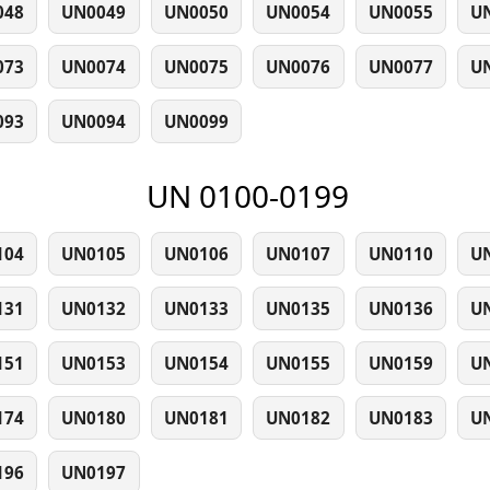
048
UN0049
UN0050
UN0054
UN0055
U
073
UN0074
UN0075
UN0076
UN0077
U
093
UN0094
UN0099
UN 0100-0199
104
UN0105
UN0106
UN0107
UN0110
U
131
UN0132
UN0133
UN0135
UN0136
U
151
UN0153
UN0154
UN0155
UN0159
U
174
UN0180
UN0181
UN0182
UN0183
U
196
UN0197