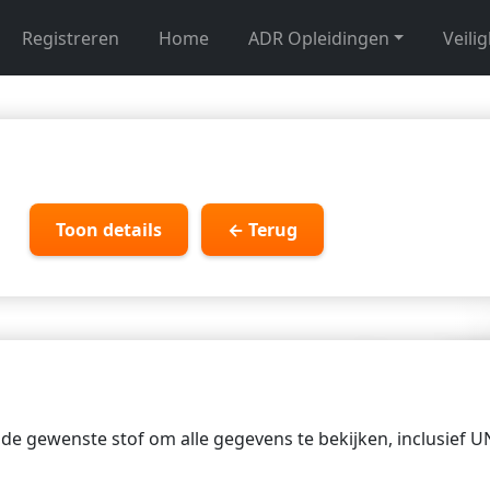
Registreren
Home
ADR Opleidingen
Veili
Toon details
← Terug
p de gewenste stof om alle gegevens te bekijken, inclusief 