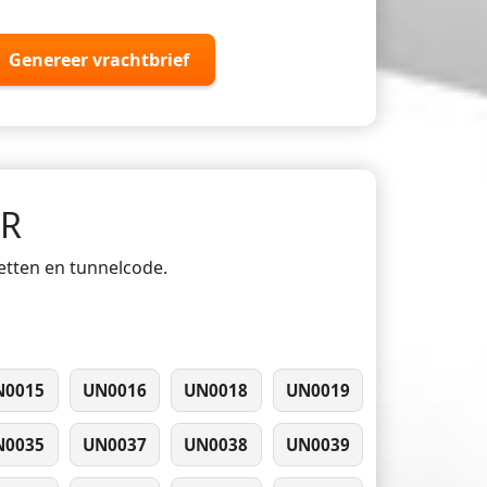
Genereer vrachtbrief
DR
ketten en tunnelcode.
N0015
UN0016
UN0018
UN0019
N0035
UN0037
UN0038
UN0039