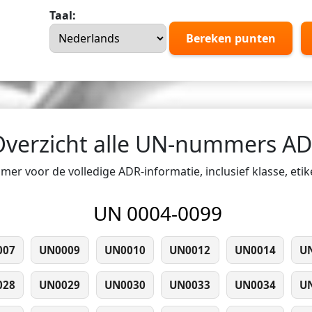
Taal:
Bereken punten
Overzicht alle UN-nummers A
er voor de volledige ADR-informatie, inclusief klasse, eti
UN 0004-0099
007
UN0009
UN0010
UN0012
UN0014
U
028
UN0029
UN0030
UN0033
UN0034
U