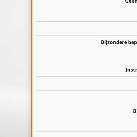
Geli
Bijzondere be
Inst
B