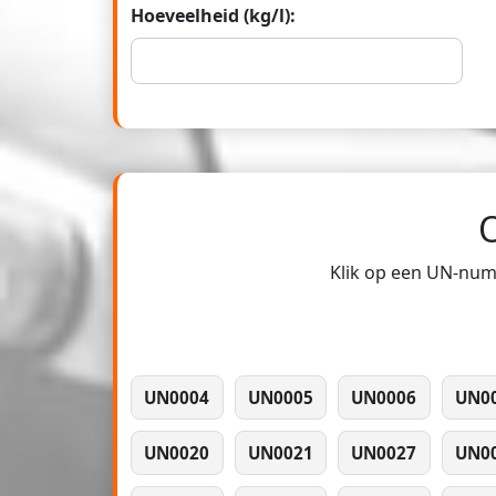
Hoeveelheid (kg/l):
Klik op een UN-numm
UN0004
UN0005
UN0006
UN0
UN0020
UN0021
UN0027
UN0