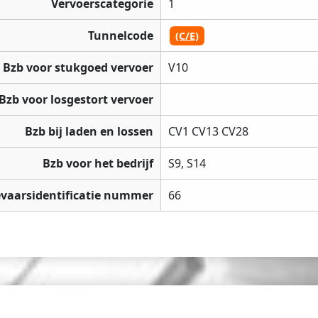
Vervoerscategorie
1
Tunnelcode
(C/E)
Bzb voor stukgoed vervoer
V10
Bzb voor losgestort vervoer
Bzb bij laden en lossen
CV1 CV13 CV28
Bzb voor het bedrijf
S9, S14
vaarsidentificatie nummer
66