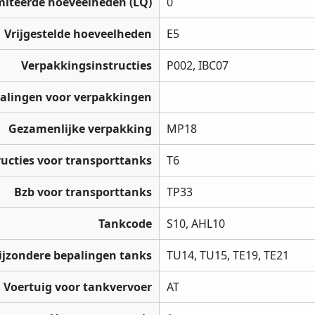
miteerde hoeveelheden (LQ)
0
Vrijgestelde hoeveelheden
E5
Verpakkingsinstructies
P002, IBC07
palingen voor verpakkingen
Gezamenlijke verpakking
MP18
ructies voor transporttanks
T6
Bzb voor transporttanks
TP33
Tankcode
S10, AHL10
ijzondere bepalingen tanks
TU14, TU15, TE19, TE21
Voertuig voor tankvervoer
AT