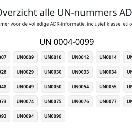
Overzicht alle UN-nummers A
er voor de volledige ADR-informatie, inclusief klasse, eti
UN 0004-0099
007
UN0009
UN0010
UN0012
UN0014
U
028
UN0029
UN0030
UN0033
UN0034
U
048
UN0049
UN0050
UN0054
UN0055
U
073
UN0074
UN0075
UN0076
UN0077
U
093
UN0094
UN0099