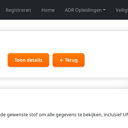
Registreren
Home
ADR Opleidingen
Veili
Toon details
← Terug
p de gewenste stof om alle gegevens te bekijken, inclusief 