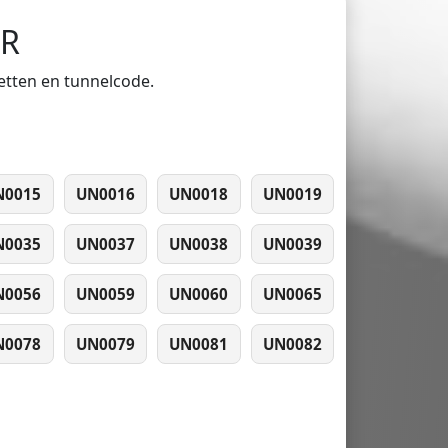
DR
ketten en tunnelcode.
N0015
UN0016
UN0018
UN0019
N0035
UN0037
UN0038
UN0039
N0056
UN0059
UN0060
UN0065
N0078
UN0079
UN0081
UN0082