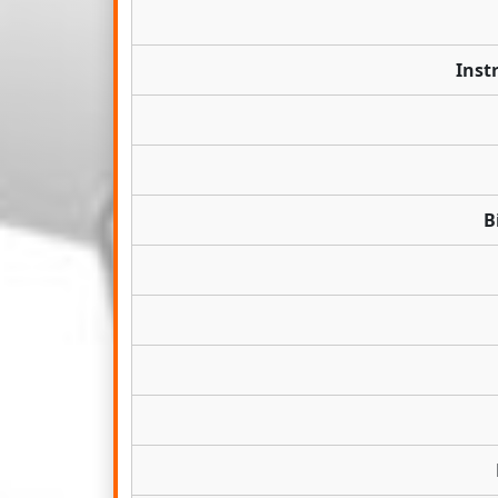
Inst
B