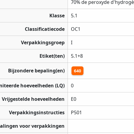
70% de peroxyde d'hydrog
Klasse
5.1
Classificatiecode
OC1
Verpakkingsgroep
I
Etiket(ten)
5.1+8
Bijzondere bepaling(en)
640
miteerde hoeveelheden (LQ)
0
Vrijgestelde hoeveelheden
E0
Verpakkingsinstructies
P501
palingen voor verpakkingen