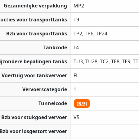
Gezamenlijke verpakking
MP2
ructies voor transporttanks
T9
Bzb voor transporttanks
TP2, TP6, TP24
Tankcode
L4
ijzondere bepalingen tanks
TU3, TU28, TC2, TE8, TE9, TT
Voertuig voor tankvervoer
FL
Vervoerscategorie
1
Tunnelcode
(B/E)
Bzb voor stukgoed vervoer
V5
Bzb voor losgestort vervoer